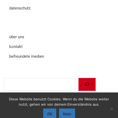
datenschutz
über uns
kontakt
befreundete medien
Suchen
Diese Website benutzt Cookies. Wenn du die Website weiter
nutzt, gehen wir von deinem Einverständnis aus.
© 2022 lateinamerika anders
OK
Nein