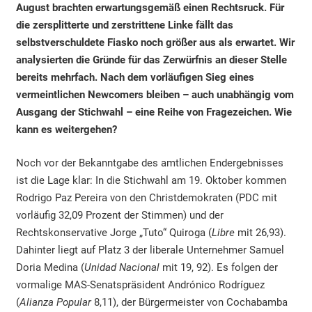
August brachten erwartungsgemäß einen Rechtsruck. Für
die zersplitterte und zerstrittene Linke fällt das
selbstverschuldete Fiasko noch größer aus als erwartet. Wir
analysierten die Gründe für das Zerwürfnis an dieser Stelle
bereits mehrfach. Nach dem vorläufigen Sieg eines
vermeintlichen Newcomers bleiben – auch unabhängig vom
Ausgang der Stichwahl – eine Reihe von Fragezeichen. Wie
kann es weitergehen?
Noch vor der Bekanntgabe des amtlichen Endergebnisses
ist die Lage klar: In die Stichwahl am 19. Oktober kommen
Rodrigo Paz Pereira von den Christdemokraten (PDC mit
vorläufig 32,09 Prozent der Stimmen) und der
Rechtskonservative Jorge „Tuto“ Quiroga (
Libre
mit 26,93).
Dahinter liegt auf Platz 3 der liberale Unternehmer Samuel
Doria Medina (
Unidad Nacional
mit 19, 92). Es folgen der
vormalige MAS-Senatspräsident Andrónico Rodríguez
(
Alianza Popular
8,11), der Bürgermeister von Cochabamba