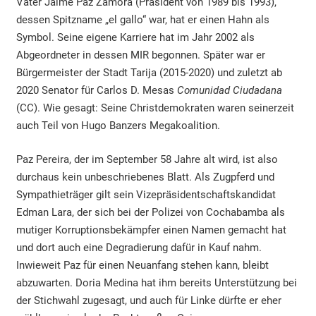
Vater Jaime Paz Zamora (Präsident von 1989 bis 1993),
dessen Spitzname „el gallo“ war, hat er einen Hahn als
Symbol. Seine eigene Karriere hat im Jahr 2002 als
Abgeordneter in dessen MIR begonnen. Später war er
Bürgermeister der Stadt Tarija (2015-2020) und zuletzt ab
2020 Senator für Carlos D. Mesas
Comunidad Ciudadana
(CC). Wie gesagt: Seine Christdemokraten waren seinerzeit
auch Teil von Hugo Banzers Megakoalition.
Paz Pereira, der im September 58 Jahre alt wird, ist also
durchaus kein unbeschriebenes Blatt. Als Zugpferd und
Sympathieträger gilt sein Vizepräsidentschaftskandidat
Edman Lara, der sich bei der Polizei von Cochabamba als
mutiger Korruptionsbekämpfer einen Namen gemacht hat
und dort auch eine Degradierung dafür in Kauf nahm.
Inwieweit Paz für einen Neuanfang stehen kann, bleibt
abzuwarten. Doria Medina hat ihm bereits Unterstützung bei
der Stichwahl zugesagt, und auch für Linke dürfte er eher