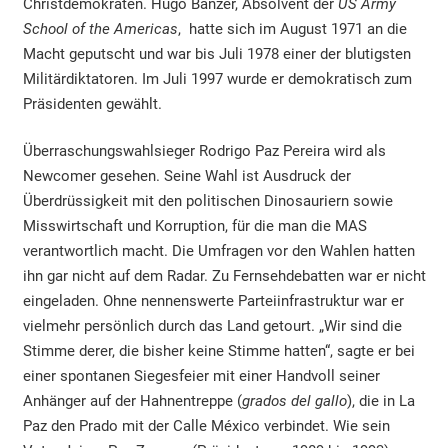
Christdemokraten. Hugo Banzer, Absolvent der
US Army
School of the Americas
, hatte sich im August 1971 an die
Macht geputscht und war bis Juli 1978 einer der blutigsten
Militärdiktatoren. Im Juli 1997 wurde er demokratisch zum
Präsidenten gewählt.
Überraschungswahlsieger Rodrigo Paz Pereira wird als
Newcomer gesehen. Seine Wahl ist Ausdruck der
Überdrüssigkeit mit den politischen Dinosauriern sowie
Misswirtschaft und Korruption, für die man die MAS
verantwortlich macht. Die Umfragen vor den Wahlen hatten
ihn gar nicht auf dem Radar. Zu Fernsehdebatten war er nicht
eingeladen. Ohne nennenswerte Parteiinfrastruktur war er
vielmehr persönlich durch das Land getourt. „Wir sind die
Stimme derer, die bisher keine Stimme hatten“, sagte er bei
einer spontanen Siegesfeier mit einer Handvoll seiner
Anhänger auf der Hahnentreppe (
grados del gallo
), die in La
Paz den Prado mit der Calle México verbindet. Wie sein