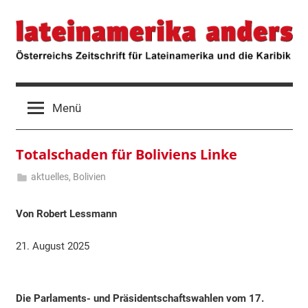
Zum
lateinamerika
Österreichs
Inhalt
Zeitschrift
springen
für
anders
Lateinamerika
und
die
Menü
Karibik
Totalschaden für Boliviens Linke
aktuelles
,
Bolivien
21.
Hermann
August
Klosius
Von
Robert Lessmann
2025
21. August 2025
Die Parlaments- und Präsidentschaftswahlen vom 17.