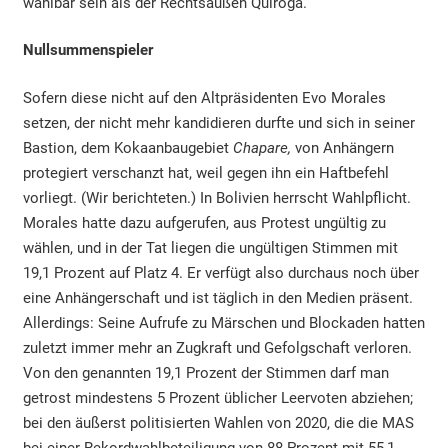
wählbar sein als der Rechtsaußen Quiroga.
Nullsummenspieler
Sofern diese nicht auf den Altpräsidenten Evo Morales
setzen, der nicht mehr kandidieren durfte und sich in seiner
Bastion, dem Kokaanbaugebiet
Chapare,
von Anhängern
protegiert verschanzt hat, weil gegen ihn ein Haftbefehl
vorliegt. (Wir berichteten.) In Bolivien herrscht Wahlpflicht.
Morales hatte dazu aufgerufen, aus Protest ungültig zu
wählen, und in der Tat liegen die ungültigen Stimmen mit
19,1 Prozent auf Platz 4. Er verfügt also durchaus noch über
eine Anhängerschaft und ist täglich in den Medien präsent.
Allerdings: Seine Aufrufe zu Märschen und Blockaden hatten
zuletzt immer mehr an Zugkraft und Gefolgschaft verloren.
Von den genannten 19,1 Prozent der Stimmen darf man
getrost mindestens 5 Prozent üblicher Leervoten abziehen;
bei den äußerst politisierten Wahlen von 2020, die die MAS
bei einer Rekordwahlbeteiligung von 88 Prozent mit 55,1