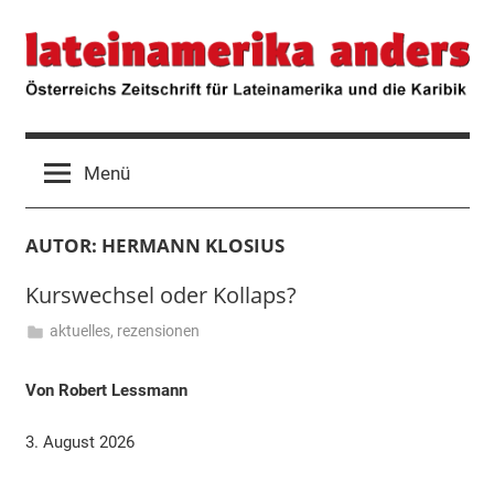
Zum
lateinamerika
Österreichs
Inhalt
Zeitschrift
springen
für
anders
Lateinamerika
und
die
Menü
Karibik
AUTOR:
HERMANN KLOSIUS
Kurswechsel oder Kollaps?
aktuelles
,
rezensionen
3.
Hermann
August
Klosius
Von Robert Lessmann
2026
3. August 2026