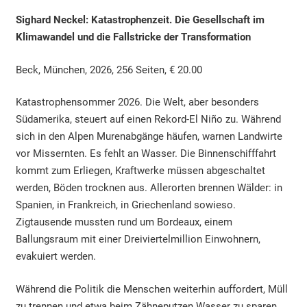
Sighard Neckel: Katastrophenzeit. Die Gesellschaft im
Klimawandel und die Fallstricke der Transformation
Beck, München, 2026, 256 Seiten, € 20.00
Katastrophensommer 2026. Die Welt, aber besonders
Südamerika, steuert auf einen Rekord-El Niño zu. Während
sich in den Alpen Murenabgänge häufen, warnen Landwirte
vor Missernten. Es fehlt an Wasser. Die Binnenschifffahrt
kommt zum Erliegen, Kraftwerke müssen abgeschaltet
werden, Böden trocknen aus. Allerorten brennen Wälder: in
Spanien, in Frankreich, in Griechenland sowieso.
Zigtausende mussten rund um Bordeaux, einem
Ballungsraum mit einer Dreiviertelmillion Einwohnern,
evakuiert werden.
Während die Politik die Menschen weiterhin auffordert, Müll
zu trennen und etwa beim Zähneputzen Wasser zu sparen,