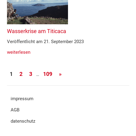
Wasserkrise am Titicaca
Veröffentlicht am 21. September 2023
weiterlesen
Seitennummerierung
Nächste
1
2
3
109
»
…
der
Beiträge
Beiträge
impressum
AGB
datenschutz