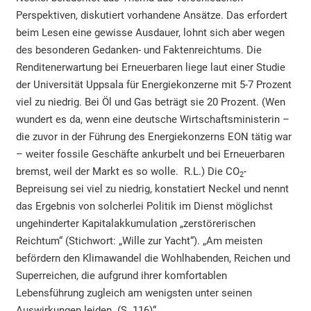
Perspektiven, diskutiert vorhandene Ansätze. Das erfordert
beim Lesen eine gewisse Ausdauer, lohnt sich aber wegen
des besonderen Gedanken- und Faktenreichtums. Die
Renditenerwartung bei Erneuerbaren liege laut einer Studie
der Universität Uppsala für Energiekonzerne mit 5-7 Prozent
viel zu niedrig. Bei Öl und Gas beträgt sie 20 Prozent. (Wen
wundert es da, wenn eine deutsche Wirtschaftsministerin –
die zuvor in der Führung des Energiekonzerns EON tätig war
– weiter fossile Geschäfte ankurbelt und bei Erneuerbaren
bremst, weil der Markt es so wolle. R.L.) Die CO
-
2
Bepreisung sei viel zu niedrig, konstatiert Neckel und nennt
das Ergebnis von solcherlei Politik im Dienst möglichst
ungehinderter Kapitalakkumulation „zerstörerischen
Reichtum“ (Stichwort: „Wille zur Yacht“). „Am meisten
befördern den Klimawandel die Wohlhabenden, Reichen und
Superreichen, die aufgrund ihrer komfortablen
Lebensführung zugleich am wenigsten unter seinen
Auswirkungen leiden. (S. 116)“