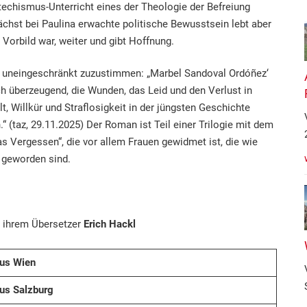
echismus-Unterricht eines der Theologie der Befreiung
chst bei Paulina erwachte politische Bewusstsein lebt aber
in Vorbild war, weiter und gibt Hoffnung.
st uneingeschränkt zuzustimmen: „Marbel Sandoval Ordóñez‘
sch überzeugend, die Wunden, das Leid und den Verlust in
t, Willkür und Straflosigkeit in der jüngsten Geschichte
 (taz, 29.11.2025) Der Roman ist Teil einer Trilogie mit dem
s Vergessen“, die vor allem Frauen gewidmet ist, die wie
 geworden sind.
 ihrem Übersetzer
Erich Hackl
aus Wien
aus Salzburg