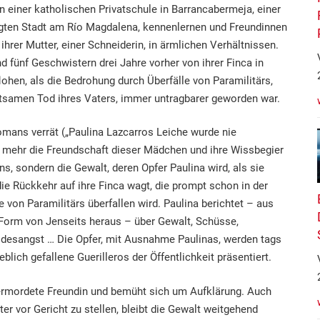
 in einer katholischen Privatschule in Barrancabermeja, einer
ägten Stadt am Río Magdalena, kennenlernen und Freundinnen
ihrer Mutter, einer Schneiderin, in ärmlichen Verhältnissen.
nd fünf Geschwistern drei Jahre vorher von ihrer Finca in
lohen, als die Bedrohung durch Überfälle von Paramilitärs,
samen Tod ihres Vaters, immer untragbarer geworden war.
omans verrät („Paulina Lazcarros Leiche wurde nie
ht mehr die Freundschaft dieser Mädchen und ihre Wissbegier
, sondern die Gewalt, deren Opfer Paulina wird, als sie
ie Rückkehr auf ihre Finca wagt, die prompt schon in der
 von Paramilitärs überfallen wird. Paulina berichtet – aus
r Form von Jenseits heraus – über Gewalt, Schüsse,
odesangst … Die Opfer, mit Ausnahme Paulinas, werden tags
blich gefallene Guerilleros der Öffentlichkeit präsentiert.
 ermordete Freundin und bemüht sich um Aufklärung. Auch
ter vor Gericht zu stellen, bleibt die Gewalt weitgehend