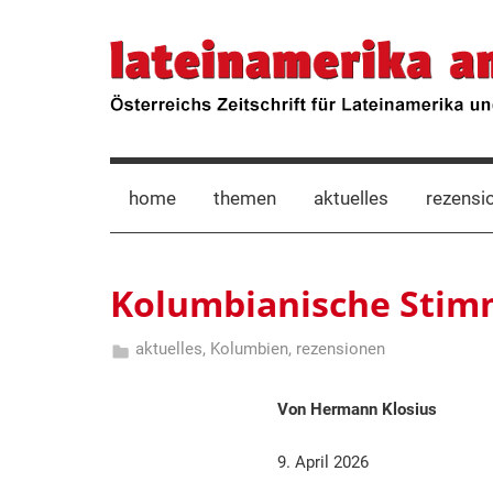
Zum
Inhalt
lateinamerika
Österreichs
springen
Zeitschrift
für
anders
Lateinamerika
und
die
home
themen
aktuelles
rezensi
Karibik
Kolumbianische Stim
aktuelles
,
Kolumbien
,
rezensionen
9.
Hermann
April
Klosius
Von Hermann Klosius
2026
9. April 2026