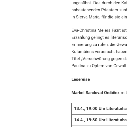
ungesühnt. Das durch den Kat
nahestehenden Priesters zunä
in Sierva María, für die sie e
Eva-Christina Meiers Fazit i
Erzählung gelingt es literari
Erinnerung zu rufen, die Gewal
Kolumbiens verursacht haben.“
Titel „Verschwörung gegen da
Paulina zu Opfern von Gewalt
Lesereise
Marbel Sandoval Ordóñez
mit
13.4., 19:00 Uhr Literaturh
14.4., 19:30 Uhr Literaturh