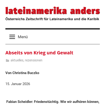
Zum
lateinamerika
Österreichs
Inhalt
Zeitschrift
springen
für
anders
Lateinamerika
und
die
Menü
Karibik
Abseits von Krieg und Gewalt
aktuelles
,
rezensionen
15.
Hermann
Januar
Klosius
Von Christina Buczko
2026
15. Januar 2026
Fabian Scheidler: Friedenstüchtig. Wie wir aufhören können,