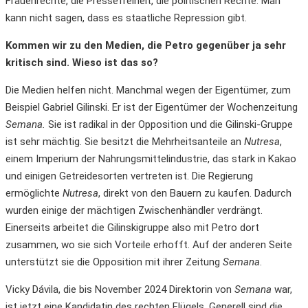
Frauenrechte, die Pressefreiheit, die politischen Rechte. Man
kann nicht sagen, dass es staatliche Repression gibt.
Kommen wir zu den Medien
,
die Petro gegenüber ja sehr
kritisch sind. Wieso ist das so?
Die Medien helfen nicht. Manchmal wegen der Eigentümer, zum
Beispiel Gabriel Gilinski. Er ist der Eigentümer der Wochenzeitung
Semana.
Sie ist radikal in der Opposition und die Gilinski-Gruppe
ist sehr mächtig. Sie besitzt die Mehrheitsanteile an
Nutresa
,
einem Imperium der Nahrungsmittelindustrie, das stark in Kakao
und einigen Getreidesorten vertreten ist. Die Regierung
ermöglichte
Nutresa
, direkt von den Bauern zu kaufen. Dadurch
wurden einige der mächtigen Zwischenhändler verdrängt.
Einerseits arbeitet die Gilinskigruppe also mit Petro dort
zusammen, wo sie sich Vorteile erhofft. Auf der anderen Seite
unterstützt sie die Opposition mit ihrer Zeitung
Semana
.
Vicky Dávila, die bis November 2024 Direktorin von
Semana
war,
ist jetzt eine Kandidatin des rechten Flügels. Generell sind die