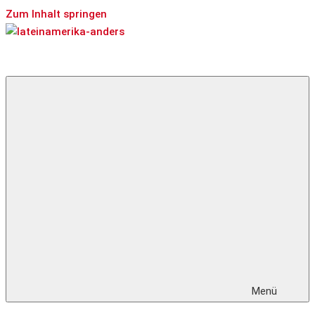
Zum Inhalt springen
lateinamerika
Österreichs
anders
Zeitschrift
für
Lateinamerika
und
die
Karibik
Menü