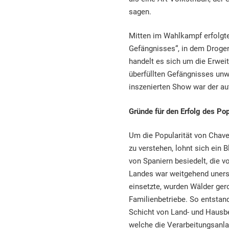
sagen.
Mitten im Wahlkampf erfolgt
Gefängnisses“, in dem Drogen
handelt es sich um die Erwei
überfüllten Gefängnisses unw
inszenierten Show war der au
Gr
ü
nde f
ü
r den Erfolg des Po
Um die Popularität von Chave
zu verstehen, lohnt sich ein B
von Spaniern besiedelt, die 
Landes war weitgehend uners
einsetzte, wurden Wälder gero
Familienbetriebe. So entstand
Schicht von Land- und Hausb
welche die Verarbeitungsanla