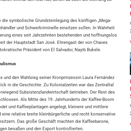
e die symbolische Grundsteinlegung des künftigen „Mega-
händler und Schwerkriminelle einsitzen sollen. In Wahrheit
terung eines seit Jahrzehnten bestehenden und hoffnungslos
eit der Hauptstadt San José. Ehrengast der von Chaves
tokratische Präsident von El Salvador, Nayib Bukele.
pulismus
s und den Wahlsieg seiner Kronprinzessin Laura Fernández
lick in die Geschichte. Zu Kolonialzeiten war das Zentraltal
vorwiegend Subsistenzlandwirtschaft betrieben. Der Rest des
chlossen. Als Mitte des 19. Jahrhunderts der Kaffee-Boom
det und Kaffeeplantagen angelegt, kleinere und mittlere
 eine relative breite kleinbürgerliche und recht konservative
esitzern. Das große Geschäft machten die Kaffeebarone,
gen besaßen und den Export kontrollierten.