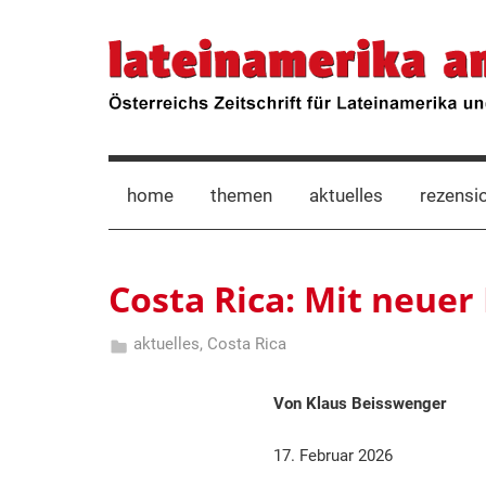
Zum
Inhalt
lateinamerika
Österreichs
springen
Zeitschrift
für
anders
Lateinamerika
und
die
home
themen
aktuelles
rezensi
Karibik
Costa Rica: Mit neuer
aktuelles
,
Costa Rica
17.
Hermann
Februar
Klosius
Von Klaus Beisswenger
2026
17. Februar 2026