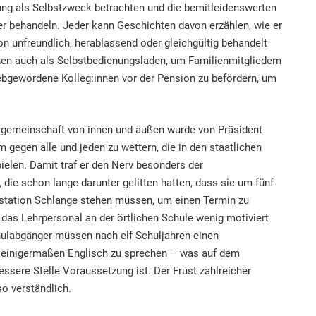
tung als Selbstzweck betrachten und die bemitleidenswerten
ler behandeln. Jeder kann Geschichten davon erzählen, wie er
on unfreundlich, herablassend oder gleichgültig behandelt
nen auch als Selbstbedienungsladen, um Familienmitgliedern
bgewordene Kolleg:innen vor der Pension zu befördern, um
rgemeinschaft von innen und außen wurde von Präsident
 gegen alle und jeden zu wettern, die in den staatlichen
pielen. Damit traf er den Nerv besonders der
, die schon lange darunter gelitten hatten, dass sie um fünf
station Schlange stehen müssen, um einen Termin zu
s das Lehrpersonal an der örtlichen Schule wenig motiviert
chulabgänger müssen nach elf Schuljahren einen
m einigermaßen Englisch zu sprechen – was auf dem
essere Stelle Voraussetzung ist. Der Frust zahlreicher
so verständlich.