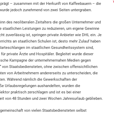
 prägt – zusammen mit der Herkunft von Kaffeebauern – die
e, wurde jedoch zunehmend von zwei Seiten untergraben.
ginn des neoliberalen Zeitalters die großen Unternehmer und
e staatlichen Leistungen zu reduzieren, um eigene Gewinne
cht zuverlässig ist, springen private Anbieter wie DHL ein. Je
terrichts an staatlichen Schulen ist, desto mehr Zulauf haben
 Warteschlangen im staatlichen Gesundheitssystem sind,
ür private Ärzte und Hospitäler. Begleitet wurde dieser
tische Kampagne der unternehmernahen Medien gegen
n“ von Staatsbediensteten, ohne zwischen offensichtlichen
ten von Arbeitnehmern andererseits zu unterscheiden, die
llten. Während nämlich die Gewerkschaften der
ße Urlaubsregelungen aushandelten, wurden die
ektor praktisch zerschlagen und ist es bei einer
eit von 48 Stunden und zwei Wochen Jahresurlaub geblieben.
rgemeinschaft von vielen Staatsbediensteten selbst