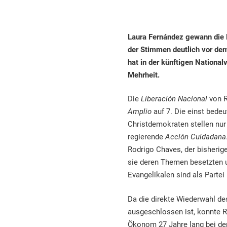
Laura Fernández gewann die 
der Stimmen deutlich vor de
hat in der künftigen Nation
Mehrheit.
Die
Liberación Nacional
von R
Amplio
auf 7. Die einst bede
Christdemokraten stellen nur
regierende
Acción Cuidadana
Rodrigo Chaves, der bisherig
sie deren Themen besetzten u
Evangelikalen sind als Partei
Da die direkte Wiederwahl de
ausgeschlossen ist, konnte R
Ökonom 27 Jahre lang bei de