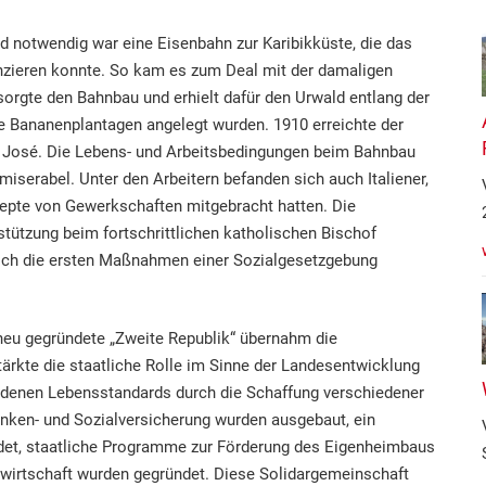
nd notwendig war eine Eisenbahn zur Karibikküste, die das
anzieren konnte. So kam es zum Deal mit der damaligen
sorgte den Bahnbau und erhielt dafür den Urwald entlang der
ie Bananenplantagen angelegt wurden. 1910 erreichte der
n José. Die Lebens- und Arbeitsbedingungen beim Bahnbau
iserabel. Unter den Arbeitern befanden sich auch Italiener,
zepte von Gewerkschaften mitgebracht hatten. Die
tützung beim fortschrittlichen katholischen Bischof
lich die ersten Maßnahmen einer Sozialgesetzgebung
eu gegründete „Zweite Republik“ übernahm die
ärkte die staatliche Rolle im Sinne der Landesentwicklung
denen Lebensstandards durch die Schaffung verschiedener
ranken- und Sozialversicherung wurden ausgebaut, ein
ndet, staatliche Programme zur Förderung des Eigenheimbaus
wirtschaft wurden gegründet. Diese Solidargemeinschaft