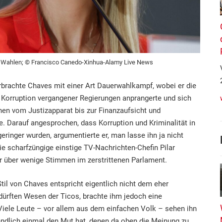
 Wahlen; © Francisco Canedo-Xinhua-Alamy Live News
erbrachte Chaves mit einer Art Dauerwahlkampf, wobei er die
e Korruption vergangener Regierungen anprangerte und sich
onen vom Justizapparat bis zur Finanzaufsicht und
. Darauf angesprochen, dass Korruption und Kriminalität in
geringer wurden, argumentierte er, man lasse ihn ja nicht
ie scharfzüngige einstige TV-Nachrichten-Chefin Pilar
r über wenige Stimmen im zerstrittenen Parlament.
Stil von Chaves entspricht eigentlich nicht dem eher
ürften Wesen der Ticos, brachte ihm jedoch eine
 Viele Leute – vor allem aus dem einfachen Volk – sehen ihn
 endlich einmal den Mut hat, denen da oben die Meinung zu