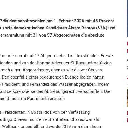
Präsidentschaftswahlen am 1. Februar 2026 mit 48 Prozent
m sozialdemokratischen Kandidaten Álvaro Ramos (33%) und
alversammlung mit 31 von 57 Abgeordneten die absolute
amos kommt auf 17 Abgeordnete, das Linksbündnis
Frente
utenden und von der Konrad Adenauer-Stiftung unterstützten
 noch einen Abgeordneten, ebenso wie die vor Chaves
. Den ebenfalls einst bedeutenden Evangelikalen hatten
e Präsident, und Fernández das Wasser abgegraben, indem
nd beispielsweise das Abtreibungsrecht verschärften. Die
 nicht mehr im Parlament vertreten.
s Präsidenten in Costa Rica von der Verfassung
odrigo Chaves nicht erneut antreten. Chaves war als
r Weltbank angestellt und wurde 2019 vom damaligen