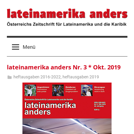
Zum
lateinamerika
Österreichs
Inhalt
Zeitschrift
springen
für
anders
Lateinamerika
und
die
Menü
Karibik
lateinamerika anders Nr. 3 * Okt. 2019
heftausgaben 2016-2022
,
heftausgaben 2019
28.
Hermann
Oktober
Klosius
2019