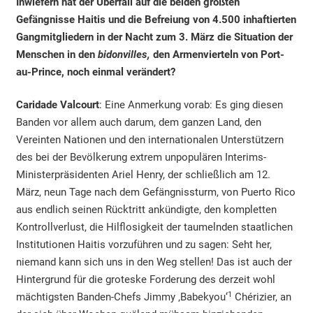
Inwiefern hat der Überfall auf die beiden größten
Gefängnisse Haitis und die Befreiung von 4.500 inhaftierten
Gangmitgliedern in der Nacht zum 3. März die Situation der
Menschen in den
bidonvilles,
den Armenvierteln von Port-
au-Prince, noch einmal verändert?
Caridade Valcourt
: Eine Anmerkung vorab: Es ging diesen
Banden vor allem auch darum, dem ganzen Land, den
Vereinten Nationen und den internationalen Unterstützern
des bei der Bevölkerung extrem unpopulären Interims-
Ministerpräsidenten Ariel Henry, der schließlich am 12.
März, neun Tage nach dem Gefängnissturm, von Puerto Rico
aus endlich seinen Rücktritt ankündigte, den kompletten
Kontrollverlust, die Hilflosigkeit der taumelnden staatlichen
Institutionen Haitis vorzuführen und zu sagen: Seht her,
niemand kann sich uns in den Weg stellen! Das ist auch der
Hintergrund für die groteske Forderung des derzeit wohl
1
mächtigsten Banden-Chefs Jimmy ‚Babekyou‘
Chérizier, an