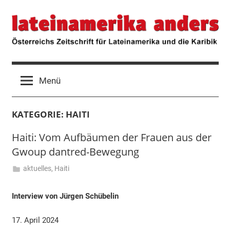
Zum
lateinamerika
Österreichs
Inhalt
Zeitschrift
springen
für
anders
Lateinamerika
und
die
Menü
Karibik
KATEGORIE:
HAITI
Haiti: Vom Aufbäumen der Frauen aus der
Gwoup dantred-Bewegung
aktuelles
,
Haiti
17.
Hermann
April
Klosius
Interview von Jürgen Schübelin
2024
17. April 2024