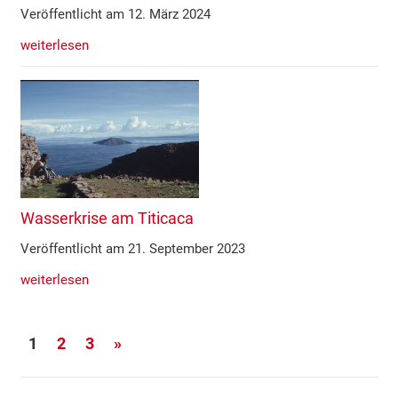
Veröffentlicht am 12. März 2024
weiterlesen
Wasserkrise am Titicaca
Veröffentlicht am 21. September 2023
weiterlesen
Seitennummerierung
Nächste
1
2
3
»
der
Beiträge
Beiträge