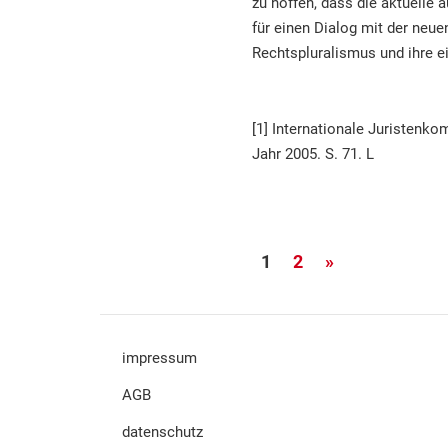
zu hoffen, dass die aktuelle 
für einen Dialog mit der neue
Rechtspluralismus und ihre ei
[1] Internationale Juristenko
Jahr 2005. S. 71. L
Seitennummerierun
Nächste
1
2
»
der
Beiträge
Beiträge
impressum
AGB
datenschutz