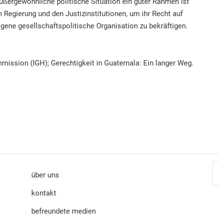
außergewöhnliche politische Situation ein guter Rahmen ist
n Regierung und den Justizinstitutionen, um ihr Recht auf
gene gesellschaftspolitische Organisation zu bekräftigen.
mmission (IGH); Gerechtigkeit in Guatemala: Ein langer Weg.
g
S
über uns
kontakt
befreundete medien