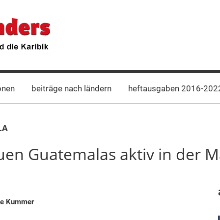
onen
beiträge nach ländern
heftausgaben 2016-202
LA
uen Guatemalas aktiv in der M
nne Kummer