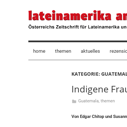
Zum
Inhalt
lateinamerika
Österreichs
springen
Zeitschrift
für
anders
Lateinamerika
und
die
home
themen
aktuelles
rezensi
Karibik
KATEGORIE:
GUATEMA
Indigene Fra
Guatemala
,
themen
4.
Hermann
Dezember
Klosius
Von
Edgar Chitop und Susa
2023