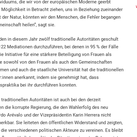
dividuums, die wir von der europäischen Moderne geerbt
 Möglichkeit in Betracht ziehen, uns in Beziehung zueinander
t der Natur, könnten wir den Menschen, die Fehler begangen
einschaft heilen“, sagt sie.
rden in diesem Jahr zwölf traditionelle Autoritäten geschult
122 Mediationen durchzuführen, bei denen in 95 % der Fälle
ie Initiative für eine stärkere Beteiligung von Frauen als
rde sowohl von den Frauen als auch den Gemeinschaften
n und auch die staatliche Universität hat die traditionellen
r:innen anerkannt, indem sie genehmigt hat, dass
tspraktika bei ihr durchführen konnten.
raditionellen Autoritäten ist auch bei den derzeit
en die korrupte Regierung, die den Wahlerfolg des neu
do Arévalo und der Vizepräsidentin Karin Herrera nicht
rkbar. Sie leiteten den öffentlichen Widerstand und zeigten,
 die verschiedenen politischen Akteure zu vereinen. Es bleibt