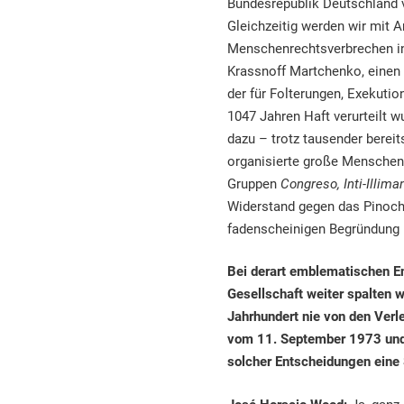
Bundesrepublik Deutschland 
Gleichzeitig werden wir mit 
Menschenrechtsverbrechen inh
Krassnoff Martchenko, einen
der für Folterungen, Exekuti
1047 Jahren Haft verurteilt 
dazu – trotz tausender bereits
organisierte große Menschen
Gruppen
Congreso, Inti-Illima
Widerstand gegen das Pinoche
fadenscheinigen Begründung k
Bei derart emblematischen En
Gesellschaft weiter spalten 
Jahrhundert nie von den Verl
vom 11. September 1973 und 
solcher Entscheidungen eine 