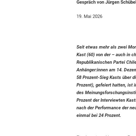
Mai
Klosius
Gespräch von Jürgen Schübel
2026
19. Mai 2026
Seit etwas mehr als zwei Mon
Kast (60) von der – auch in 
Republikanischen Partei Chile
Anhänger:innen am 14. Dezem
58 Prozent-Sieg Kasts über d
Prozent), gefeiert hatten, is
des Meinungsforschungsinsti
Prozent der Interviewten Kas
nach der Performance der ne
einmal bei 24 Prozent.