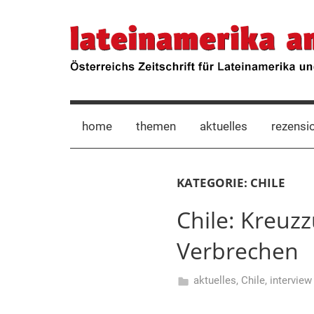
Zum
Inhalt
lateinamerika
Österreichs
springen
Zeitschrift
für
anders
Lateinamerika
und
die
home
themen
aktuelles
rezensi
Karibik
KATEGORIE:
CHILE
Chile: Kreuz
Verbrechen
aktuelles
,
Chile
,
interview
19.
Hermann