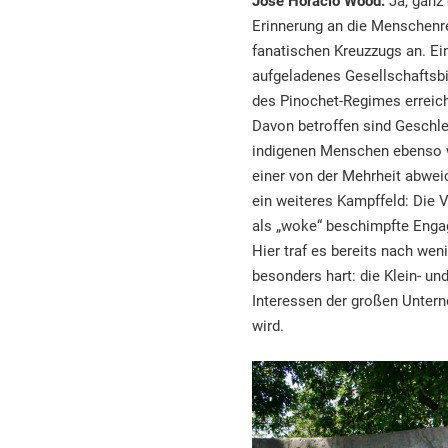
José Horacio Wood:
Ja, ganz 
Erinnerung an die Menschenr
fanatischen Kreuzzugs an. Ein
aufgeladenes Gesellschaftsbi
des Pinochet-Regimes erreich
Davon betroffen sind Geschlec
indigenen Menschen ebenso w
einer von der Mehrheit abwei
ein weiteres Kampffeld: Die 
als „woke“ beschimpfte Enga
Hier traf es bereits nach we
besonders hart: die Klein- un
Interessen der großen Untern
wird.