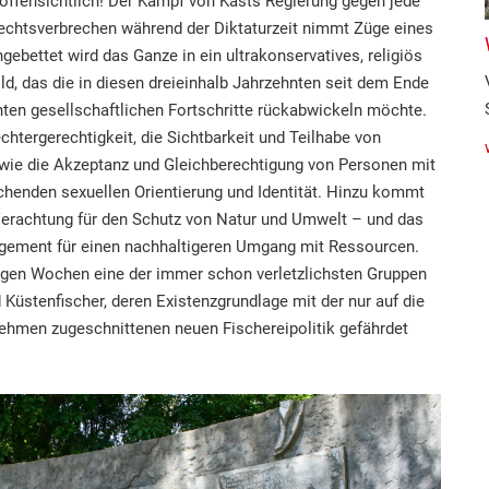
offensichtlich! Der Kampf von Kasts Regierung gegen jede
echtsverbrechen während der Diktaturzeit nimmt Züge eines
gebettet wird das Ganze in ein ultrakonservatives, religiös
ld, das die in diesen dreieinhalb Jahrzehnten seit dem Ende
ten gesellschaftlichen Fortschritte rückabwickeln möchte.
htergerechtigkeit, die Sichtbarkeit und Teilhabe von
ie die Akzeptanz und Gleichberechtigung von Personen mit
chenden sexuellen Orientierung und Identität. Hinzu kommt
Verachtung für den Schutz von Natur und Umwelt – und das
gement für einen nachhaltigeren Umgang mit Ressourcen.
nigen Wochen eine der immer schon verletzlichsten Gruppen
d Küstenfischer, deren Existenzgrundlage mit der nur auf die
ehmen zugeschnittenen neuen Fischereipolitik gefährdet