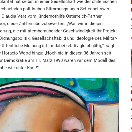
larität hat selbst in einer Gesellschaft wie der chilenischen
wechselnden politischen Stimmungslagen Seltenheitswert.
Claudia Vera vom Kindernothilfe Österreich-Partner
or, diese Zahlen überzubewerten: „Was wir in diesen
ierung, die mit atemberaubender Geschwindigkeit ihr Projekt
Ordnungspolitik, Gesellschaftsbild und Ideologie des Militär-
 öffentliche Meinung ist ihr dabei relativ gleichgültig“, sagt
é Horacio Wood hinzu: „Noch nie in diesen 36 Jahren seit
r Demokratie am 11. März 1990 waren wir dem Modell des
ahe wie unter Kast!“