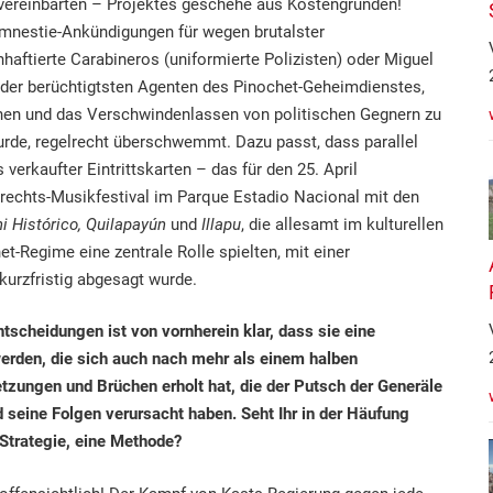
vereinbarten – Projektes geschehe aus Kostengründen!
Amnestie-Ankündigungen für wegen brutalster
aftierte Carabineros (uniformierte Polizisten) oder Miguel
 der berüchtigtsten Agenten des Pinochet-Geheimdienstes,
onen und das Verschwindenlassen von politischen Gegnern zu
wurde, regelrecht überschwemmt. Dazu passt, dass parallel
 verkaufter Eintrittskarten – das für den 25. April
rechts-Musikfestival im Parque Estadio Nacional mit den
ni Histórico, Quilapayún
und
Illapu
, die allesamt im kulturellen
t-Regime eine zentrale Rolle spielten, mit einer
urzfristig abgesagt wurde.
tscheidungen ist von vornherein klar, dass sie eine
werden, die sich auch nach mehr als einem halben
etzungen und Brüchen erholt hat, die der Putsch der Generäle
seine Folgen verursacht haben. Seht Ihr in der Häufung
Strategie, eine Methode?