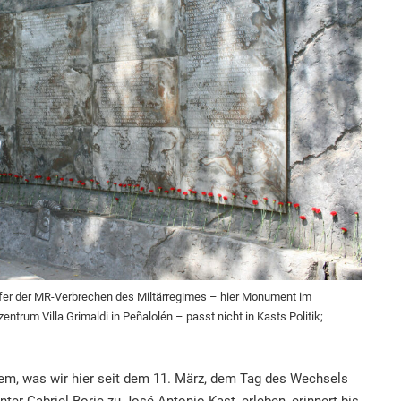
Opfer der MR-Verbrechen des Miltärregimes – hier Monument im
ntrum Villa Grimaldi in Peñalolén – passt nicht in Kasts Politik;
em, was wir hier seit dem 11. März, dem Tag des Wechsels
ter Gabriel Boric zu José Antonio Kast, erleben, erinnert bis