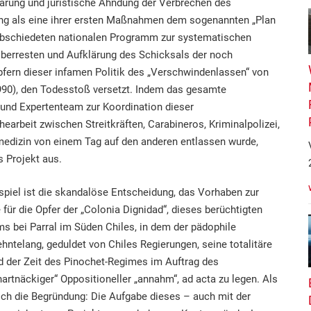
ung und juristische Ahndung der Verbrechen des
ung als eine ihrer ersten Maßnahmen dem sogenannten „Plan
bschiedeten nationalen Programm zur systematischen
berresten und Aufklärung des Schicksals der noch
pfern dieser infamen Politik des „Verschwindenlassen“ von
990), den Todesstoß versetzt. Indem das gesamte
- und Expertenteam zur Koordination dieser
arbeit zwischen Streitkräften, Carabineros, Kriminalpolizei,
edizin von einem Tag auf den anderen entlassen wurde,
s Projekt aus.
spiel ist die skandalöse Entscheidung, das Vorhaben zur
für die Opfer der „Colonia Dignidad“, dieses berüchtigten
ms bei Parral im Süden Chiles, in dem der pädophile
ehntelang, geduldet von Chiles Regierungen, seine totalitäre
d der Zeit des Pinochet-Regimes im Auftrag des
rtnäckiger“ Oppositioneller „annahm“, ad acta zu legen. Als
ch die Begründung: Die Aufgabe dieses – auch mit der