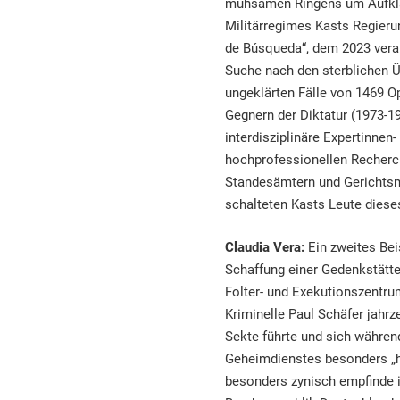
mühsamen Ringens um Aufklär
Militärregimes Kasts Regier
de Búsqueda“, dem 2023 vera
Suche nach den sterblichen Ü
ungeklärten Fälle von 1469 O
Gegnern der Diktatur (1973-1
interdisziplinäre Expertinnen
hochprofessionellen Recherche
Standesämtern und Gerichtsm
schalteten Kasts Leute diese
Claudia Vera:
Ein zweites Bei
Schaffung einer Gedenkstätte 
Folter- und Exekutionszentru
Kriminelle Paul Schäfer jahrz
Sekte führte und sich währen
Geheimdienstes besonders „ha
besonders zynisch empfinde i