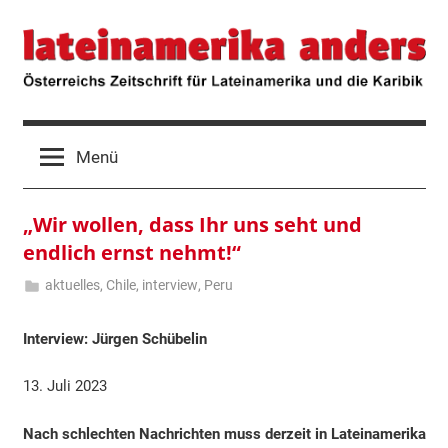
Zum
lateinamerika
Österreichs
Inhalt
Zeitschrift
springen
für
anders
Lateinamerika
und
die
Menü
Karibik
„Wir wollen, dass Ihr uns seht und
endlich ernst nehmt!“
aktuelles
,
Chile
,
interview
,
Peru
13.
Robert
Juli
Lessmann
Interview: Jürgen Schübelin
2023
13. Juli 2023
Nach schlechten Nachrichten muss derzeit in Lateinamerika