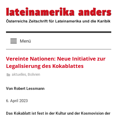
Zum
lateinamerika
Österreichs
Inhalt
Zeitschrift
springen
für
anders
Lateinamerika
und
die
Menü
Karibik
Vereinte Nationen: Neue Initiative zur
Legalisierung des Kokablattes
aktuelles
,
Bolivien
6.
Robert
April
Lessmann
Von Robert Lessmann
2023
6. April 2023
Das Kokablatt ist fest in der Kultur und der Kosmovision der