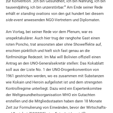
zur Konvention. ‚Ich bin Gesundheit, ich bin Nahrung, ich bin
tausendjährig, ich bin unzerstörbar.‘“ Am Ende seiner Rede
erhält er
standing ovations
von den gut hundert bei diesem
side-event
anwesenden NGO-Vertretern und Diplomaten.
Am Vortag, bei seiner Rede vor dem Plenum, war es
unspektakulärer. Auch hier trug der ranghohe Gast einen
roten Poncho, trat ansonsten aber ohne Showeffekte auf,
erschien pünktlich und hielt sich fast genau an die
fünfminütige Redezeit. Im Mai will Bolivien offiziell einen
Antrag an den UNO-Generalsekretär stellen: Das Kokablatt
soll aus der Liste No. 1 der UNO-Drogenkonvention von
1961 gestrichen werden, wo es zusammen mit Substanzen
wie Kokain und Heroin aufgelistet ist und dem strengsten
Kontrollregime unterliegt. Dazu wird ein Expertenkomitee
der Weltgesundheitsorganisation WHO ein Gutachten
erstellen und die Mitgliedsstaaten haben dann 18 Monate
Zeit zur Formulierung von Einwänden, bevor der Wirtschafts-